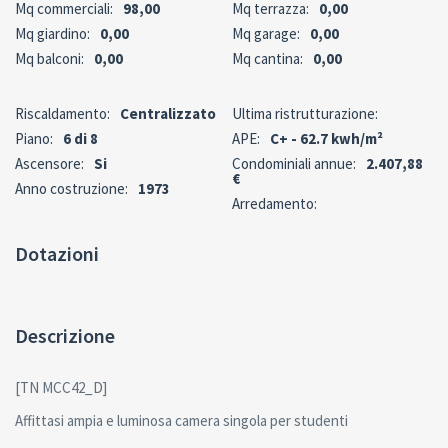
Mq commerciali:
98,00
Mq terrazza:
0,00
Mq giardino:
0,00
Mq garage:
0,00
Mq balconi:
0,00
Mq cantina:
0,00
Riscaldamento:
Centralizzato
Ultima ristrutturazione:
Piano:
6 di 8
APE:
C+ - 62.7 kwh/m²
Ascensore:
Si
Condominiali annue:
2.407,88
€
Anno costruzione:
1973
Arredamento:
Dotazioni
Descrizione
[TN MCC42_D]
Affittasi ampia e luminosa camera singola per studenti