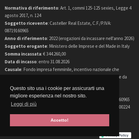
Normativa di riferimento
: Art. 1, commi 125-125 sexies, Legge 4
agosto 2017, n. 124
Soggetto ricevente
: Casteller Real Estate, C.F./P.IVA:
08719160965
Anno di riferimento
: 2022 (erogazioni da incassare nell'anno 2026)
Soggetto erogante
: Ministero delle Imprese e del Made in Italy
Somma incassata
: € 344.260,00
Data di incasso
: entro 31.08.2026
Causale
: Fondo impresa femminile, incentivo nazionale che
sostiene la nascita e il consolidamento delle imprese guidate da
donne
Questo sito usa i cookie per assicurarti una
migliore esperienza nel nostro sito.
© 2026 Casteller Real Estate. PI 08719160965
Leggi di più
© 2026 Casteller Real Estate Agency. PI 02478900224
Accetto!