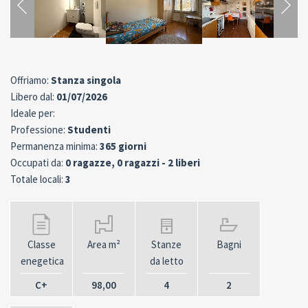
Offriamo:
Stanza singola
Libero dal:
01/07/2026
Ideale per:
Professione:
Studenti
Permanenza minima:
365 giorni
Occupati da:
0 ragazze, 0 ragazzi - 2 liberi
Totale locali:
3
Classe
Area m²
Stanze
Bagni
enegetica
da letto
C+
98,00
4
2