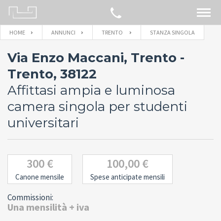
HOME
ANNUNCI
TRENTO
STANZA SINGOLA
CERCA SULLA MAPPA
Via Enzo Maccani, Trento -
IMMOBILI
Trento, 38122
Affittasi ampia e luminosa
BLOG
camera singola per studenti
universitari
CONTATTACI
300 €
100,00 €
Canone mensile
Spese anticipate mensili
Commissioni:
Una mensilità + iva