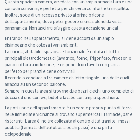
Questa spaziosa camera, arredata con un'ampia armadiatura e una
comoda scrivania, è perfetta per chi cerca comfort e tranquillità.
Inoltre, gode di un accesso privato al primo balcone
dell’appartamento, dove poter godere di una splendida vista
panoramica. Non lasciarti sfuggire questa occasione unica!
Entrando nell'appartamento, si viene accolti da un ampio
disimpegno che collega i vari ambienti.
La cucina, abitabile, spaziosa e funzionale è dotata di tutti i
principali elettrodomestici (lavatrice, forno, frigorifero, freezer, e
piano cottura a induzione) e dispone di un tavolo con panca
perfetto per pranzi e cene conviviali.
Il corridoio conduce a tre camere da letto singole, una delle quali
affaccia su un secondo balcone.
Sempre in questa area si trovano due bagni ciechi: uno completo di
doccia ed uno con wc, bidet e lavabo con ampia specchiera.
La posizione dell'appartamento è un vero e proprio punto di forza;
nelle immediate vicinanze si trovano supermercati, farmacie, bar e
ristoranti. L'area è inoltre collegata al centro città tramite i mezzi
pubblici (fermata dell'autobus a pochi passi) e una pista
ciclopedonale.