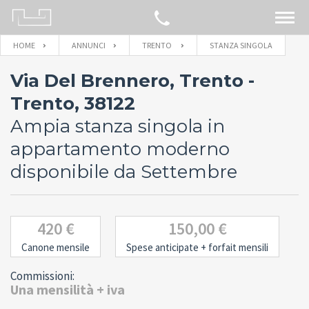
HOME
ANNUNCI
TRENTO
STANZA SINGOLA
CERCA SULLA MAPPA
Via Del Brennero, Trento -
IMMOBILI
Trento, 38122
Ampia stanza singola in
BLOG
appartamento moderno
disponibile da Settembre
CONTATTACI
420 €
150,00 €
Canone mensile
Spese anticipate
+ forfait mensili
Commissioni:
Una mensilità + iva