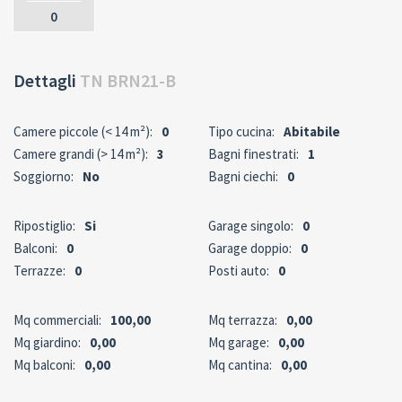
0
Dettagli
TN BRN21-B
Camere piccole (< 14 m²):
0
Tipo cucina:
Abitabile
Camere grandi (> 14 m²):
3
Bagni finestrati:
1
Soggiorno:
No
Bagni ciechi:
0
Ripostiglio:
Si
Garage singolo:
0
Balconi:
0
Garage doppio:
0
Terrazze:
0
Posti auto:
0
Mq commerciali:
100,00
Mq terrazza:
0,00
Mq giardino:
0,00
Mq garage:
0,00
Mq balconi:
0,00
Mq cantina:
0,00