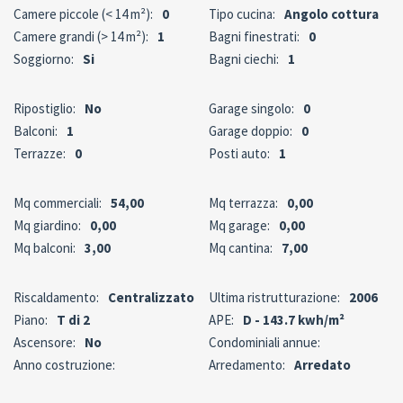
Camere piccole (< 14 m²):
0
Tipo cucina:
Angolo cottura
Camere grandi (> 14 m²):
1
Bagni finestrati:
0
Soggiorno:
Si
Bagni ciechi:
1
Ripostiglio:
No
Garage singolo:
0
Balconi:
1
Garage doppio:
0
Terrazze:
0
Posti auto:
1
Mq commerciali:
54,00
Mq terrazza:
0,00
Mq giardino:
0,00
Mq garage:
0,00
Mq balconi:
3,00
Mq cantina:
7,00
Riscaldamento:
Centralizzato
Ultima ristrutturazione:
2006
Piano:
T di 2
APE:
D - 143.7 kwh/m²
Ascensore:
No
Condominiali annue:
Anno costruzione:
Arredamento:
Arredato