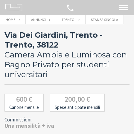
HOME
ANNUNCI
TRENTO
STANZA SINGOLA
CERCA SULLA MAPPA
Via Dei Giardini, Trento -
IMMOBILI
Trento, 38122
Camera Ampia e Luminosa con
BLOG
Bagno Privato per studenti
universitari
CONTATTACI
600 €
200,00 €
Canone mensile
Spese anticipate mensili
Commissioni:
Una mensilità + iva