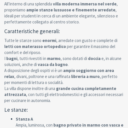
All’interno di una splendida
villa moderna immersa nel verde
,
proponiamo
ampie stanze lussuose e finemente arredate
,
ideali per studenti in cerca di un ambiente elegante, silenzioso e
perfettamente collegato al centro storico.
Caratteristiche generali:
Tutte le stanze sono
enormi
, arredate con gusto e complete di
letti con materasso ortopedico
per garantire il massimo del
comfort e del riposo.
I
bagni
, tutti rivestiti in
marmo
, sono dotati di
doccia
e, in alcune
soluzioni, anche di
vasca da bagno
.
A disposizione degli ospiti vi è un
ampio soggiorno con area
relax
, divani, poltrone e una raffinata
libreria a muro
, perfetto
per momenti di lettura o socialità.
La villa dispone inoltre di una
grande cucina completamente
attrezzata
, con tutti gli elettrodomestici e gli accessori necessari
per cucinare in autonomia.
Le stanze:
Stanza A
Ampia, luminosa, con
bagno privato in marmo
con vasca e