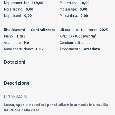
Mq commerciali:
319,00
Mq terrazza:
0,00
Mq giardino:
0,00
Mq garage:
0,00
Mq balconi:
0,00
Mq cantina:
0,00
Riscaldamento:
Centralizzato
Ultima ristrutturazione:
2025
Piano:
T di 3
APE:
D - 0,00 kwh/m²
Ascensore:
No
Condominiali annue:
Anno costruzione:
1982
Arredamento:
Arredato
Dotazioni
Descrizione
[TN GRD22_A]
Lusso, spazio e comfort per studiare in armonia in una villa
nel cuore della città