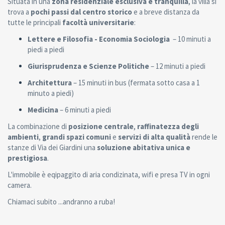
Situata in una
zona residenziale esclusiva e tranquilla
, la villa si
trova a
pochi passi dal centro storico
e a breve distanza da
tutte le principali
facoltà universitarie
:
Lettere e Filosofia - Economia Sociologia
– 10 minuti a
piedi a piedi
Giurisprudenza e Scienze Politiche
– 12 minuti a piedi
Architettura
– 15 minuti in bus (fermata sotto casa a 1
minuto a piedi)
Medicina
– 6 minuti a piedi
La combinazione di
posizione centrale
,
raffinatezza degli
ambienti
,
grandi spazi comuni
e
servizi di alta qualità
rende le
stanze di Via dei Giardini una
soluzione abitativa unica e
prestigiosa
.
L'immobile è eqipaggito di aria condizinata, wifi e presa TV in ogni
camera.
Chiamaci subito ...andranno a ruba!