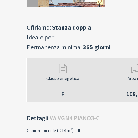
Offriamo:
Stanza doppia
Ideale per:
Permanenza minima:
365 giorni
Classe enegetica
Area 
F
108,
Dettagli
VA VGN4 PIANO3-C
Camere piccole (< 14 m²):
0