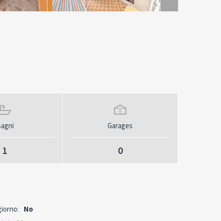
agni
Garages
1
0
iorno:
No