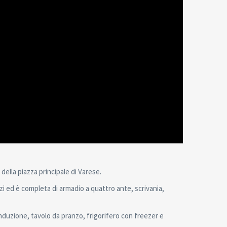
ella piazza principale di Varese.
i ed è completa di armadio a quattro ante, scrivania,
duzione, tavolo da pranzo, frigorifero con freezer e