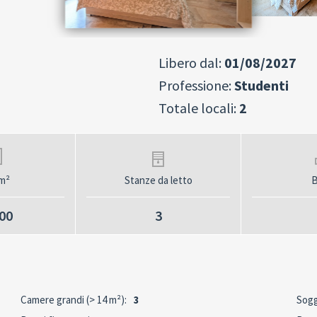
Libero dal:
01/08/2027
Professione:
Studenti
Totale locali:
2
m²
Stanze da letto
B
00
3
Camere grandi (> 14 m²):
3
Sogg