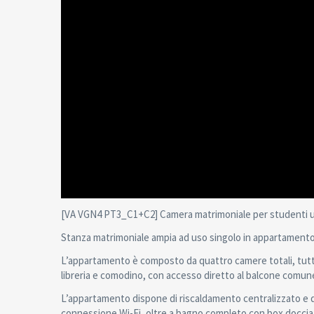
[VA VGN4 PT3_C1+C2] Camera matrimoniale per studenti un
Stanza matrimoniale ampia ad uso singolo in appartamento co
L’appartamento è composto da quattro camere totali, tutte
libreria e comodino, con accesso diretto al balcone comune
L’appartamento dispone di riscaldamento centralizzato e di
connessione Wi-Fi, oltre a bagno completo con box doccia 