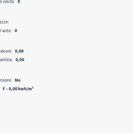
i ciechi:
0
azze:
i auto:
0
alconi:
0,00
antina:
0,00
nsore:
No
F - 0,00 kwh/m²