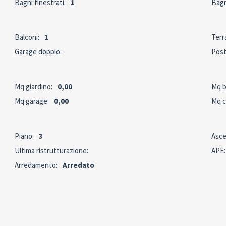
Bagni finestrati:
1
Bagn
Balconi:
1
Terr
Garage doppio:
Post
Mq giardino:
0,00
Mq b
Mq garage:
0,00
Mq c
Piano:
3
Asce
Ultima ristrutturazione:
APE:
Arredamento:
Arredato