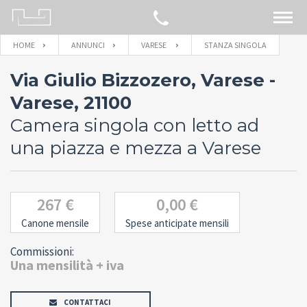
HOME
ANNUNCI
VARESE
STANZA SINGOLA
CERCA SULLA MAPPA
Via Giulio Bizzozero, Varese -
IMMOBILI
Varese, 21100
Camera singola con letto ad
BLOG
una piazza e mezza a Varese
CONTATTACI
267 €
0,00 €
Canone mensile
Spese anticipate mensili
Commissioni:
Una mensilità + iva
CONTATTACI