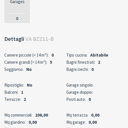
Garages
0
Dettagli
VA BZZ11-B
Camere piccole (< 14 m²):
0
Tipo cucina:
Abitabile
Camere grandi (> 14 m²):
5
Bagni finestrati:
2
Soggiorno:
No
Bagni ciechi:
0
Ripostiglio:
No
Garage singolo:
Balconi:
1
Garage doppio:
Terrazze:
2
Posti auto:
0
Mq commerciali:
206,00
Mq terrazza:
0,00
Mq giardino:
0,00
Mq garage:
0,00