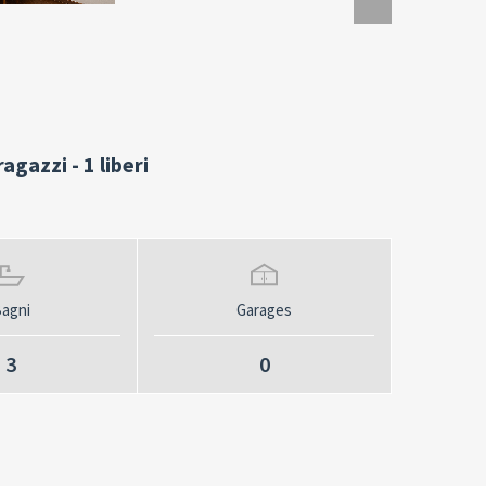
agazzi - 1 liberi
agni
Garages
3
0