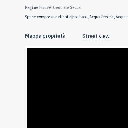
Regime Fiscale: Cedolare Secca
Spese comprese nell'anticipo: Luce, Acqua Fredda, Acqua C
Mappa proprietà
Street view