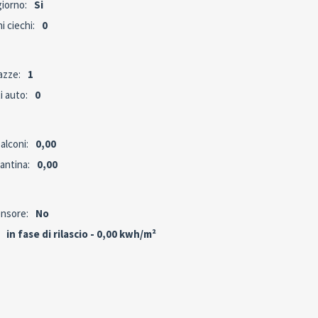
iorno:
Si
i ciechi:
0
azze:
1
i auto:
0
alconi:
0,00
antina:
0,00
nsore:
No
in fase di rilascio - 0,00 kwh/m²