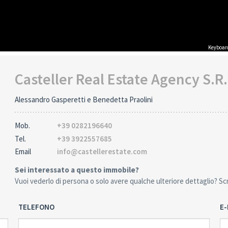
Keyboar
Casteller Real Estate Agency S.R.
Alessandro Gasperetti e Benedetta Praolini
Mob.
+39 0282196640
Tel.
+39 3922557685
Email
info@castellerestate.com
Sei interessato a questo immobile?
Vuoi vederlo di persona o solo avere qualche ulteriore dettaglio? Scriv
TELEFONO
E-