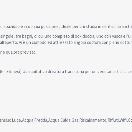
pazioso e in ottima posizione, ideale per chi studia in centro ma anche
ngole, tre bagni, di cui uno completo di box doccia, uno con vasca e l'ul
 all'aperto. Vi è un comodo ed attrezzato angolo cottura con piano cottur
one qualora previsto
mesi) Uso abitativo di natura transitoria per universitari art. 5 c. 2 e
ensile: Luce,Acqua Fredda,Acqua Calda,Gas Riscaldamento,Rifiuti,Wifi,C