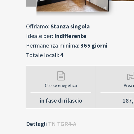
Offriamo:
Stanza singola
Ideale per:
Indifferente
Permanenza minima:
365 giorni
Totale locali:
4
Classe enegetica
Area 
in fase di rilascio
187,
Dettagli
TN TGR4-A