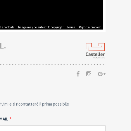
d shortcuts
Image may be subject to copyright
Terms
Report a problem
L.
imi e ti ricontatterò il prima possibile
MAIL