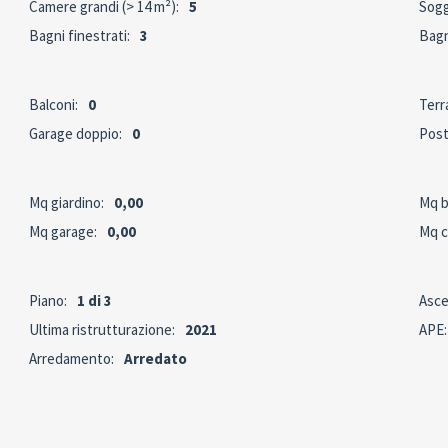
Camere grandi (> 14 m²):
5
Sogg
Bagni finestrati:
3
Bagn
Balconi:
0
Terr
Garage doppio:
0
Post
Mq giardino:
0,00
Mq b
Mq garage:
0,00
Mq c
Piano:
1 di 3
Asce
Ultima ristrutturazione:
2021
APE:
Arredamento:
Arredato