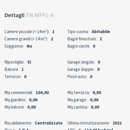
Dettagli
TN MFF1-A
Camere piccole (< 14 m²):
1
Tipo cucina:
Abitabile
Camere grandi (> 14 m²):
2
Bagni finestrati:
2
Soggiorno:
No
Bagni ciechi:
0
Ripostiglio:
Si
Garage singolo:
0
Balconi:
1
Garage doppio:
0
Terrazze:
0
Posti auto:
0
Mq commerciali:
104,00
Mq terrazza:
0,00
Mq giardino:
0,00
Mq garage:
0,00
Mq balconi:
0,00
Mq cantina:
0,00
Riscaldamento:
Centralizzato
Ultima ristrutturazione:
2021