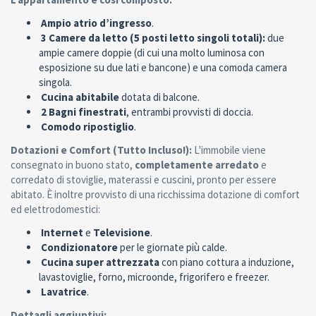
Ampio atrio d’ingresso
.
3 Camere da letto (5 posti letto singoli totali):
due
ampie camere doppie (di cui una molto luminosa con
esposizione su due lati e bancone) e una comoda camera
singola.
Cucina abitabile
dotata di balcone.
2 Bagni finestrati
, entrambi provvisti di doccia.
Comodo ripostiglio
.
Dotazioni e Comfort (Tutto Incluso!):
L'immobile viene
consegnato in buono stato,
completamente arredato
e
corredato di stoviglie, materassi e cuscini, pronto per essere
abitato. È inoltre provvisto di una ricchissima dotazione di comfort
ed elettrodomestici:
Internet
e
Televisione
.
Condizionatore
per le giornate più calde.
Cucina super attrezzata
con piano cottura a induzione,
lavastoviglie, forno, microonde, frigorifero e freezer.
Lavatrice
.
Dettagli aggiuntivi: