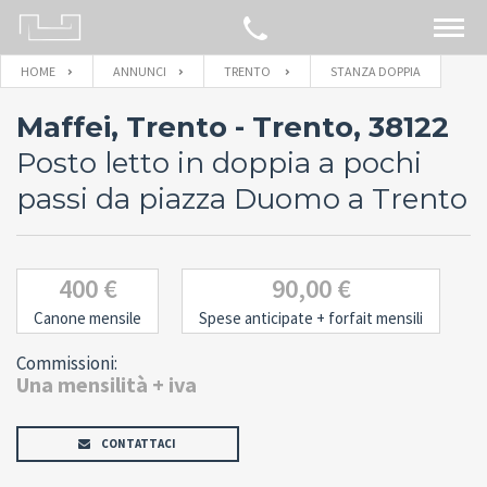
HOME
ANNUNCI
TRENTO
STANZA DOPPIA
CERCA SULLA MAPPA
Maffei, Trento - Trento, 38122
IMMOBILI
Posto letto in doppia a pochi
passi da piazza Duomo a Trento
BLOG
CONTATTACI
400 €
90,00 €
Canone mensile
Spese anticipate
+ forfait mensili
Commissioni:
Una mensilità + iva
CONTATTACI