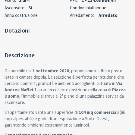
Piano:
2 di 4
APE:
C - 114.68 kwh/m²
Ascensore:
Si
Condominiali annue:
Anno costruzione:
Arredamento:
Arredato
Dotazioni
Descrizione
Disponibile dal
1 settembre 2026
, proponiamo in affitto posto
letto in camera doppia. La soluzione è perfetta per studenti che
cercano comfort, praticità e ambienti accoglienti. Situato in
Via
Andrea Maffei 1
, in un'eccellente posizione nella zona di
Piazza
Duomo
, l'immobile si trova al 2° piano di una palazzina servita da
ascensore.
L’appartamento vanta una superficie di
104 mq commerciali
(86
mq calpestabili) e gode di un'esposizione a Sud e Ovest,
garantendo ambienti estremamente luminosi.
L'appartamento è così composto: