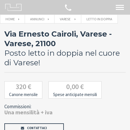
HOME
ANNUNCI
VARESE
LETTO IN DOPPIA
CERCA SULLA MAPPA
Via Ernesto Cairoli, Varese -
IMMOBILI
Varese, 21100
Posto letto in doppia nel cuore
BLOG
di Varese!
CONTATTACI
320 €
0,00 €
Canone mensile
Spese anticipate mensili
Commissioni:
Una mensilità + iva
CONTATTACI