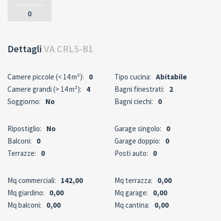
0
Dettagli
VA CRL5-B1
Camere piccole (< 14 m²):
0
Tipo cucina:
Abitabile
Camere grandi (> 14 m²):
4
Bagni finestrati:
2
Soggiorno:
No
Bagni ciechi:
0
Ripostiglio:
No
Garage singolo:
0
Balconi:
0
Garage doppio:
0
Terrazze:
0
Posti auto:
0
Mq commerciali:
142,00
Mq terrazza:
0,00
Mq giardino:
0,00
Mq garage:
0,00
Mq balconi:
0,00
Mq cantina:
0,00