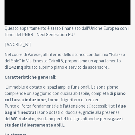
Questo appartamento è stato finanziato dall'Unione Europea con i
fondi del PNRR - NextGeneration EU !
[ VA CRL5_B1]
Nel cuore di Varese, all'interno dello storico condominio "Palazzo
del Sole" in Via Ernesto Cairoli 5, proponiamo un appartamento
di
142 mq
situato al primo piano e servito da ascensore,.
Caratteristiche generali:
L'immobile è dotato di spazi ampi e funzionali. La zona giorno
comprende un soggiorno con cucina abitabile, completa di
piano
cottura a induzione
, forno, frigorifero e freezer.
Punto di forza fondamentale è l'attenzione all'accessibilità: i
due
bagni finestrati
sono dotati di doccia e, grazie alla presenza
del
WC rialzato
, risultano perfetti e agevoli anche per
ragazzi
studenti diversamente abili
,.
Le stanze: