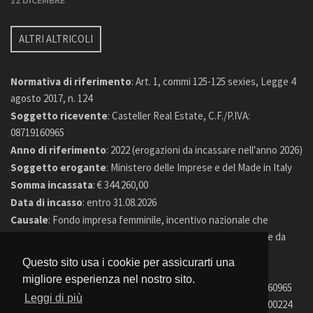
12 DICEMBRE
ALTRI ALTRICOLI
Normativa di riferimento
: Art. 1, commi 125-125 sexies, Legge 4
agosto 2017, n. 124
Soggetto ricevente
: Casteller Real Estate, C.F./P.IVA:
08719160965
Anno di riferimento
: 2022 (erogazioni da incassare nell'anno 2026)
Soggetto erogante
: Ministero delle Imprese e del Made in Italy
Somma incassata
: € 344.260,00
Data di incasso
: entro 31.08.2026
Causale
: Fondo impresa femminile, incentivo nazionale che
sostiene la nascita e il consolidamento delle imprese guidate da
donne
Questo sito usa i cookie per assicurarti una
migliore esperienza nel nostro sito.
© 2026 Casteller Real Estate. PI 08719160965
Leggi di più
© 2026 Casteller Real Estate Agency. PI 02478900224