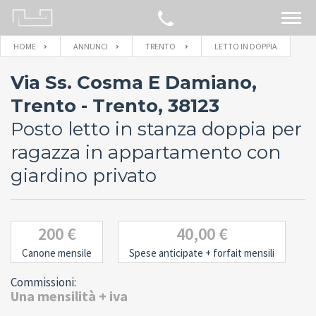
HOME
ANNUNCI
TRENTO
LETTO IN DOPPIA
CERCA SULLA MAPPA
Via Ss. Cosma E Damiano,
IMMOBILI
Trento - Trento, 38123
Posto letto in stanza doppia per
BLOG
ragazza in appartamento con
giardino privato
CONTATTACI
200 €
40,00 €
Canone mensile
Spese anticipate
+ forfait mensili
Commissioni:
Una mensilità + iva