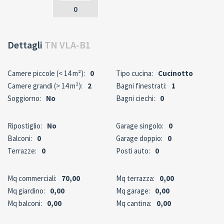
0
Dettagli
TN VLA-B1
Camere piccole (< 14 m²):
0
Tipo cucina:
Cucinotto
Camere grandi (> 14 m²):
2
Bagni finestrati:
1
Soggiorno:
No
Bagni ciechi:
0
Ripostiglio:
No
Garage singolo:
0
Balconi:
0
Garage doppio:
0
Terrazze:
0
Posti auto:
0
Mq commerciali:
70,00
Mq terrazza:
0,00
Mq giardino:
0,00
Mq garage:
0,00
Mq balconi:
0,00
Mq cantina:
0,00