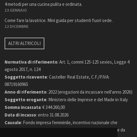
4 metodi per una cucina pulita e ordinata.
13 GENNAIO
Come fare la lavatrice. Mini guida per studenti fuori sede.
12 DICEMBRE
ALTRI ALTRICOLI
Normativa di riferimento
: Art. 1, commi 125-125 sexies, Legge 4
agosto 2017, n. 124
Soggetto ricevente
: Casteller Real Estate, C.F./P.IVA:
08719160965
Anno di riferimento
: 2022 (erogazioni da incassare nell'anno 2026)
Soggetto erogante
: Ministero delle Imprese e del Made in Italy
Somma incassata
: € 344.260,00
Data di incasso
: entro 31.08.2026
Causale
: Fondo impresa femminile, incentivo nazionale che
sostiene la nascita e il consolidamento delle imprese guidate da