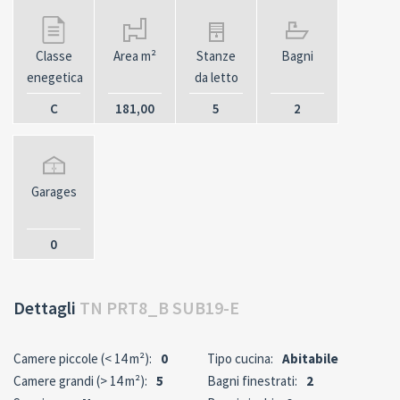
Classe
Area m²
Stanze
Bagni
enegetica
da letto
C
181,00
5
2
Garages
0
Dettagli
TN PRT8_B SUB19-E
Camere piccole (< 14 m²):
0
Tipo cucina:
Abitabile
Camere grandi (> 14 m²):
5
Bagni finestrati:
2