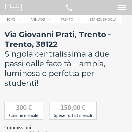
HOME
ANNUNCI
TRENTO
STANZA SINGOLA
CERCA SULLA MAPPA
Via Giovanni Prati, Trento -
IMMOBILI
Trento, 38122
Singola centralissima a due
BLOG
passi dalle facoltà – ampia,
luminosa e perfetta per
CONTATTACI
studenti!
300 €
150,00 €
Canone mensile
Spese forfait mensili
Commissioni: