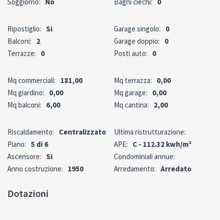
Soggiorno:
No
Bagni ciechi:
0
Ripostiglio:
Si
Garage singolo:
0
Balconi:
2
Garage doppio:
0
Terrazze:
0
Posti auto:
0
Mq commerciali:
181,00
Mq terrazza:
0,00
Mq giardino:
0,00
Mq garage:
0,00
Mq balconi:
6,00
Mq cantina:
2,00
Riscaldamento:
Centralizzato
Ultima ristrutturazione:
Piano:
5 di 6
APE:
C - 112.32 kwh/m²
Ascensore:
Si
Condominiali annue:
Anno costruzione:
1950
Arredamento:
Arredato
Dotazioni