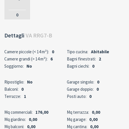
0
Dettagli
VA RRG7-B
Camere piccole (< 14 m²):
0
Tipo cucina:
Abitabile
Camere grandi (> 14 m²):
6
Bagni finestrati:
2
Soggiorno:
No
Bagni ciechi:
0
Ripostiglio:
No
Garage singolo:
0
Balconi:
0
Garage doppio:
0
Terrazze:
1
Posti auto:
0
Mq commerciali:
176,00
Mq terrazza:
0,00
Mq giardino:
0,00
Mq garage:
0,00
Mq balconi:
0,00
Mq cantina:
0,00