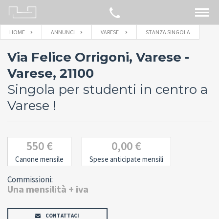
HOME
ANNUNCI
VARESE
STANZA SINGOLA
CERCA SULLA MAPPA
Via Felice Orrigoni, Varese -
IMMOBILI
Varese, 21100
Singola per studenti in centro a
BLOG
Varese !
CONTATTACI
550 €
0,00 €
Canone mensile
Spese anticipate mensili
Commissioni:
Una mensilità + iva
CONTATTACI