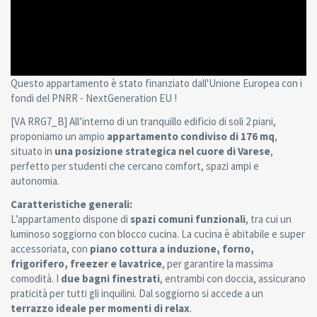
Questo appartamento è stato finanziato dall'Unione Europea con i
fondi del PNRR - NextGeneration EU !
[VA RRG7_B] All’interno di un tranquillo edificio di soli 2 piani,
proponiamo un ampio
appartamento condiviso di 176 mq
,
situato in
una posizione strategica nel cuore di Varese
,
perfetto per studenti che cercano comfort, spazi ampi e
autonomia.
Caratteristiche generali:
L’appartamento dispone di
spazi comuni funzionali
, tra cui un
luminoso soggiorno con blocco cucina. La cucina è abitabile e super
accessoriata, con
piano cottura a induzione, forno,
frigorifero, freezer e lavatrice
, per garantire la massima
comodità. I
due bagni finestrati
, entrambi con doccia, assicurano
praticità per tutti gli inquilini. Dal soggiorno si accede a un
terrazzo ideale per momenti di relax
.