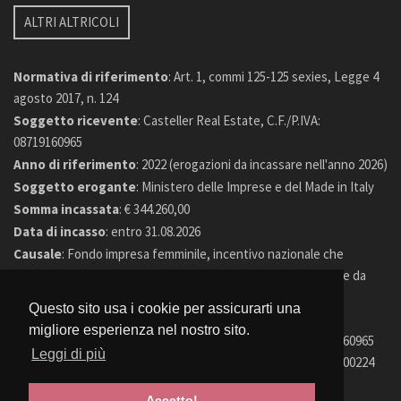
ALTRI ALTRICOLI
Normativa di riferimento
: Art. 1, commi 125-125 sexies, Legge 4
agosto 2017, n. 124
Soggetto ricevente
: Casteller Real Estate, C.F./P.IVA:
08719160965
Anno di riferimento
: 2022 (erogazioni da incassare nell'anno 2026)
Soggetto erogante
: Ministero delle Imprese e del Made in Italy
Somma incassata
: € 344.260,00
Data di incasso
: entro 31.08.2026
Causale
: Fondo impresa femminile, incentivo nazionale che
sostiene la nascita e il consolidamento delle imprese guidate da
donne
Questo sito usa i cookie per assicurarti una
migliore esperienza nel nostro sito.
© 2026 Casteller Real Estate. PI 08719160965
Leggi di più
© 2026 Casteller Real Estate Agency. PI 02478900224
Accetto!