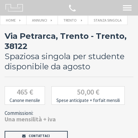
HOME
ANNUNCI
TRENTO
STANZA SINGOLA
CERCA SULLA MAPPA
Via Petrarca, Trento - Trento,
IMMOBILI
38122
Spaziosa singola per studente
BLOG
disponibile da agosto
CONTATTACI
465 €
50,00 €
Canone mensile
Spese anticipate
+ forfait mensili
Commissioni:
Una mensilità + iva
CONTATTACI