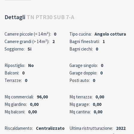
Dettagli
TN PTR30 SUB 7-A
Camere piccole (< 14 m²):
0
Tipo cucina:
Angolo cottura
Camere grandi (> 14 m²):
2
Bagni finestrati:
1
Soggiorno:
Si
Bagni ciechi:
0
Ripostiglio:
No
Garage singolo:
0
Balconi:
0
Garage doppio:
0
Terrazze:
0
Posti auto:
0
Mq commerciali:
96,00
Mq terrazza:
0,00
Mq giardino:
0,00
Mq garage:
0,00
Mq balconi:
0,00
Mq cantina:
0,00
Riscaldamento:
Centralizzato
Ultima ristrutturazione:
2022