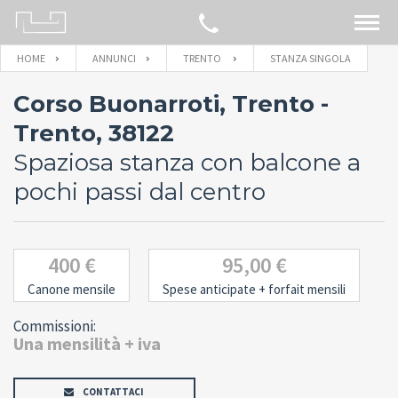
HOME
ANNUNCI
TRENTO
STANZA SINGOLA
CERCA SULLA MAPPA
Corso Buonarroti, Trento -
IMMOBILI
Trento, 38122
Spaziosa stanza con balcone a
BLOG
pochi passi dal centro
CONTATTACI
400 €
95,00 €
Canone mensile
Spese anticipate
+ forfait mensili
Commissioni:
Una mensilità + iva
CONTATTACI