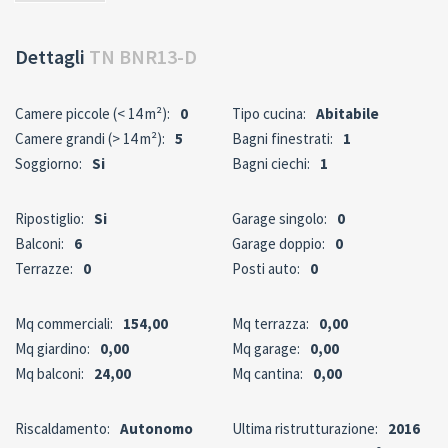
Dettagli
TN BNR13-D
Camere piccole (< 14 m²):
0
Tipo cucina:
Abitabile
Camere grandi (> 14 m²):
5
Bagni finestrati:
1
Soggiorno:
Si
Bagni ciechi:
1
Ripostiglio:
Si
Garage singolo:
0
Balconi:
6
Garage doppio:
0
Terrazze:
0
Posti auto:
0
Mq commerciali:
154,00
Mq terrazza:
0,00
Mq giardino:
0,00
Mq garage:
0,00
Mq balconi:
24,00
Mq cantina:
0,00
Riscaldamento:
Autonomo
Ultima ristrutturazione:
2016